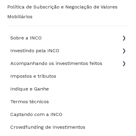
Política de Subscrição e Negociação de Valores
Mobiliários
Sobre a INCO
Investindo pela INCO
Jurídico
Acompanhando os investimentos feitos
Perfil de risco
Impostos e tributos
Guia do Investidor
Meus investimentos
Indique e Ganhe
Depósitos e saques
Meu desempenho
Termos técnicos
Processo de investimento
Captando com a INCO
Modalidades de pagamento
Crowdfunding de Investimentos
Riscos e garantias