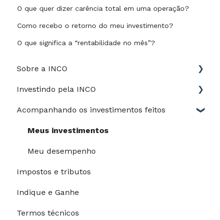
O que quer dizer carência total em uma operação?
Como recebo o retorno do meu investimento?
O que significa a “rentabilidade no mês”?
Sobre a INCO
Investindo pela INCO
Jurídico
Acompanhando os investimentos feitos
Perfil de risco
Guia do Investidor
Meus investimentos
Depósitos e saques
Meu desempenho
Impostos e tributos
Processo de investimento
Indique e Ganhe
Modalidades de pagamento
Termos técnicos
Riscos e garantias