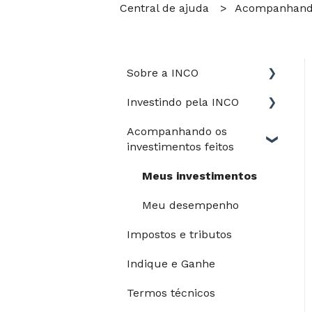
Central de ajuda
Acompanhando 
Sobre a INCO
Investindo pela INCO
Jurídico
Acompanhando os
Perfil de risco
investimentos feitos
Guia do Investidor
Meus investimentos
Depósitos e saques
Meu desempenho
Processo de
Impostos e tributos
investimento
Indique e Ganhe
Modalidades de
pagamento
Termos técnicos
Riscos e garantias