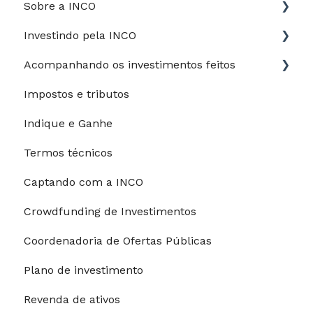
Sobre a INCO
Investindo pela INCO
Jurídico
Acompanhando os investimentos feitos
Perfil de risco
Impostos e tributos
Guia do Investidor
Meus investimentos
Indique e Ganhe
Depósitos e saques
Meu desempenho
Termos técnicos
Processo de investimento
Captando com a INCO
Modalidades de pagamento
Crowdfunding de Investimentos
Riscos e garantias
Coordenadoria de Ofertas Públicas
Restrições para investimentos
Plano de investimento
Revenda de ativos