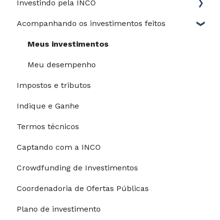
Investindo pela INCO
Jurídico
Acompanhando os investimentos feitos
Perfil de risco
Guia do Investidor
Meus investimentos
Depósitos e saques
Meu desempenho
Impostos e tributos
Processo de investimento
Indique e Ganhe
Modalidades de pagamento
Termos técnicos
Riscos e garantias
Captando com a INCO
Restrições para investimentos
Crowdfunding de Investimentos
Coordenadoria de Ofertas Públicas
Plano de investimento