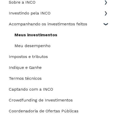
Sobre a INCO
Investindo pela INCO
Jurídico
Acompanhando os investimentos feitos
Perfil de risco
Guia do Investidor
Meus investimentos
Depósitos e saques
Meu desempenho
Impostos e tributos
Processo de investimento
Indique e Ganhe
Modalidades de pagamento
Termos técnicos
Riscos e garantias
Captando com a INCO
Restrições para investimentos
Crowdfunding de Investimentos
Coordenadoria de Ofertas Públicas