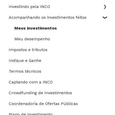
Investindo pela INCO
Jurídico
Acompanhando os investimentos feitos
Perfil de risco
Guia do Investidor
Meus investimentos
Depósitos e saques
Meu desempenho
Impostos e tributos
Processo de investimento
Indique e Ganhe
Modalidades de pagamento
Termos técnicos
Riscos e garantias
Captando com a INCO
Restrições para investimentos
Crowdfunding de Investimentos
Coordenadoria de Ofertas Públicas
Plano de investimento