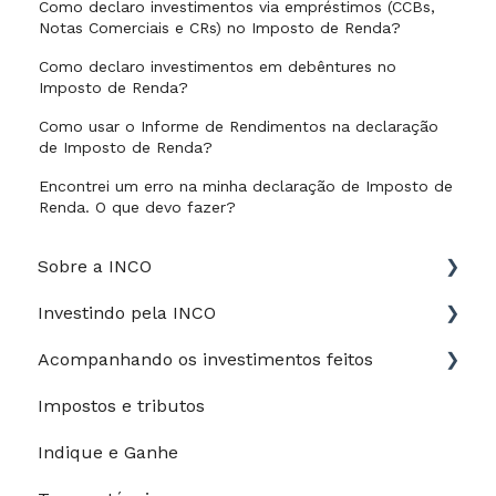
Como declaro investimentos via empréstimos (CCBs,
Notas Comerciais e CRs) no Imposto de Renda?
Como declaro investimentos em debêntures no
Imposto de Renda?
Como usar o Informe de Rendimentos na declaração
de Imposto de Renda?
Encontrei um erro na minha declaração de Imposto de
Renda. O que devo fazer?
Sobre a INCO
Investindo pela INCO
Jurídico
Acompanhando os investimentos feitos
Perfil de risco
Impostos e tributos
Guia do Investidor
Meus investimentos
Indique e Ganhe
Depósitos e saques
Meu desempenho