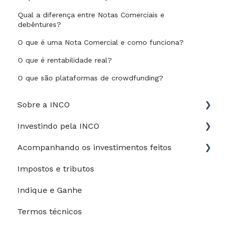
Qual a diferença entre Notas Comerciais e
debêntures?
O que é uma Nota Comercial e como funciona?
O que é rentabilidade real?
O que são plataformas de crowdfunding?
Sobre a INCO
Investindo pela INCO
Jurídico
Acompanhando os investimentos feitos
Perfil de risco
Impostos e tributos
Guia do Investidor
Meus investimentos
Indique e Ganhe
Depósitos e saques
Meu desempenho
Termos técnicos
Processo de investimento