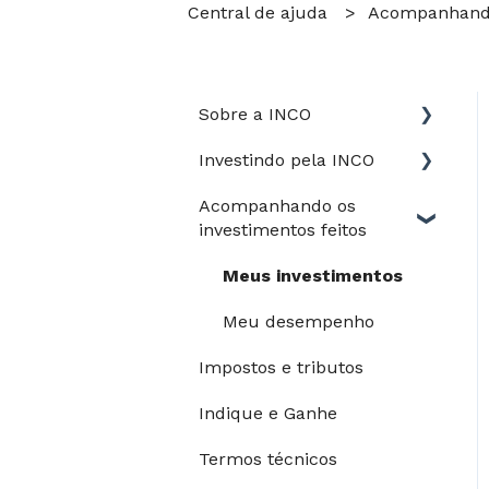
Central de ajuda
Acompanhando 
Sobre a INCO
Investindo pela INCO
Jurídico
Acompanhando os
Perfil de risco
investimentos feitos
Guia do Investidor
Meus investimentos
Depósitos e saques
Meu desempenho
Processo de
Impostos e tributos
investimento
Indique e Ganhe
Modalidades de
pagamento
Termos técnicos
Riscos e garantias