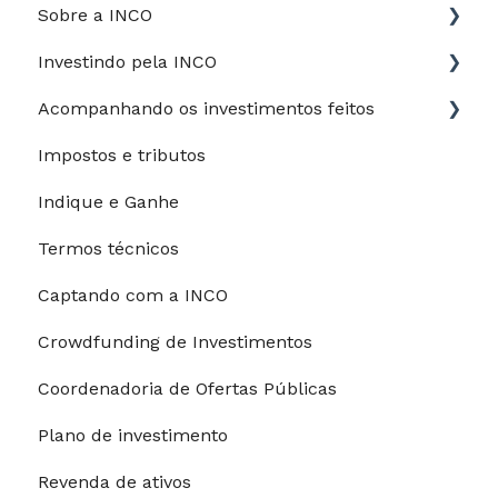
Sobre a INCO
Investindo pela INCO
Jurídico
Acompanhando os investimentos feitos
Perfil de risco
Impostos e tributos
Guia do Investidor
Meus investimentos
Indique e Ganhe
Depósitos e saques
Meu desempenho
Termos técnicos
Processo de investimento
Captando com a INCO
Modalidades de pagamento
Crowdfunding de Investimentos
Riscos e garantias
Coordenadoria de Ofertas Públicas
Restrições para investimentos
Plano de investimento
Revenda de ativos