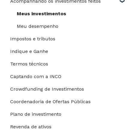
Acompanhando os investimentos feitos
Perfil de risco
Guia do Investidor
Meus investimentos
Depósitos e saques
Meu desempenho
Impostos e tributos
Processo de investimento
Indique e Ganhe
Modalidades de pagamento
Termos técnicos
Riscos e garantias
Captando com a INCO
Restrições para investimentos
Crowdfunding de Investimentos
Coordenadoria de Ofertas Públicas
Plano de investimento
Revenda de ativos